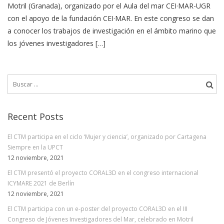
Motril (Granada), organizado por el Aula del mar CEI·MAR-UGR
con el apoyo de la fundación CEI·MAR. En este congreso se dan
a conocer los trabajos de investigación en el ámbito marino que
los jóvenes investigadores […]
Buscar:
Recent Posts
El CTM participa en el ciclo ‘Mujer y ciencia’, organizado por Cartagena
Siempre en la UPCT
12 noviembre, 2021
El CTM presentó el proyecto CORAL3D en el congreso internacional
ICYMARE 2021 de Berlín
12 noviembre, 2021
El CTM participa con un e-poster del proyecto CORAL3D en el III
Congreso de Jóvenes Investigadores del Mar, celebrado en Motril