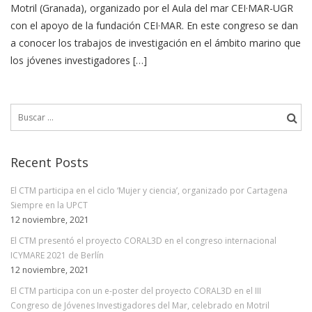
Motril (Granada), organizado por el Aula del mar CEI·MAR-UGR
con el apoyo de la fundación CEI·MAR. En este congreso se dan
a conocer los trabajos de investigación en el ámbito marino que
los jóvenes investigadores […]
Buscar:
Recent Posts
El CTM participa en el ciclo ‘Mujer y ciencia’, organizado por Cartagena
Siempre en la UPCT
12 noviembre, 2021
El CTM presentó el proyecto CORAL3D en el congreso internacional
ICYMARE 2021 de Berlín
12 noviembre, 2021
El CTM participa con un e-poster del proyecto CORAL3D en el III
Congreso de Jóvenes Investigadores del Mar, celebrado en Motril