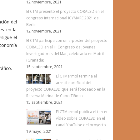
12 noviembre, 2021
El CTM presentó el proyecto CORAL3D en el
congreso internacional ICYMARE 2021 de
ación del
Berlín
es en la
12 noviembre, 2021
rsigue el
El CTM participa con un e-poster del proyecto
economía
CORAL3D en el III Congreso de Jóvenes
Investigadores del Mar, celebrado en Motril
(Granada)
15 septiembre, 2021
áfico.
El CTMarmol termina el
arrecife artificial del
proyecto CORAL3D que será fondeado en la
Reserva Marina de Cabo Tiñoso
15 septiembre, 2021
El CTMarmol publica el tercer
vídeo sobre CORAL3D en el
canal YouTube del proyecto
19 mayo, 2021