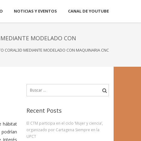
O
NOTICIAS Y EVENTOS
CANAL DE YOUTUBE
3D MEDIANTE MODELADO CON
YECTO CORAL3D MEDIANTE MODELADO CON MAQUINARIA CNC
Buscar:
Recent Posts
El CTM participa en el ciclo ‘Mujer y ciencia’,
e hábitat
organizado por Cartagena Siempre en la
 podrían
UPCT
 Interés