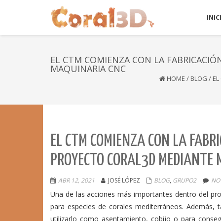
INIC
EL CTM COMIENZA CON LA FABRICACIÓ
MAQUINARIA CNC
HOME
/
BLOG
/
EL
EL CTM COMIENZA CON LA FABRIC
PROYECTO CORAL3D MEDIANTE 
ABR 12, 2021
JOSÉ LÓPEZ
BLOG
,
GRUPO2
NO
Una de las acciones más importantes dentro del proye
para especies de corales mediterráneos. Además, 
utilizarlo como asentamiento, cobijo o para conseg